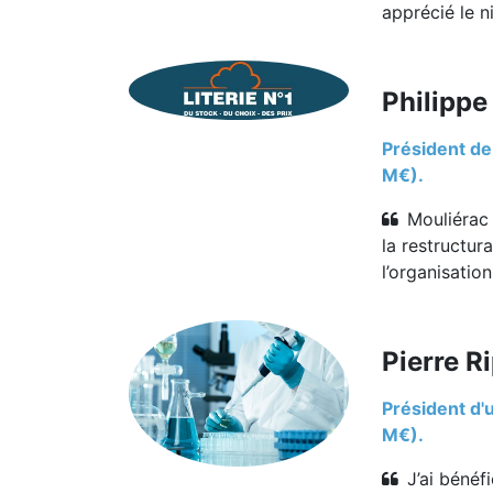
apprécié le n
Philippe
Président de
M€).
Mouliérac 
la restructur
l’organisatio
Pierre Ri
Président d'
M€).
J’ai bénéf